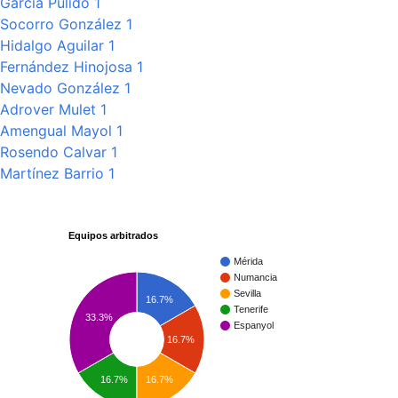
García Pulido 1
Socorro González 1
Hidalgo Aguilar 1
Fernández Hinojosa 1
Nevado González 1
Adrover Mulet 1
Amengual Mayol 1
Rosendo Calvar 1
Martínez Barrio 1
Equipos arbitrados
Mérida
Numancia
Sevilla
16.7%
Tenerife
33.3%
Espanyol
16.7%
16.7%
16.7%