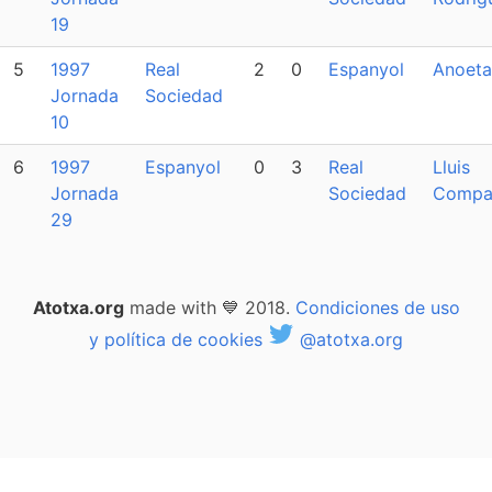
19
5
1997
Real
2
0
Espanyol
Anoeta
Jornada
Sociedad
10
6
1997
Espanyol
0
3
Real
Lluis
Jornada
Sociedad
Compa
29
Atotxa.org
made with 💙 2018.
Condiciones de uso
y política de cookies
@atotxa.org