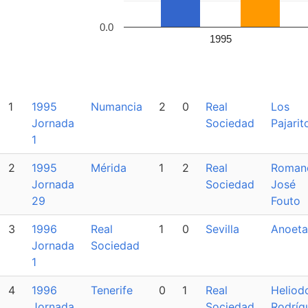
0.0
1995
1
1995
Numancia
2
0
Real
Los
Jornada
Sociedad
Pajarit
1
2
1995
Mérida
1
2
Real
Roman
Jornada
Sociedad
José
29
Fouto
3
1996
Real
1
0
Sevilla
Anoeta
Jornada
Sociedad
1
4
1996
Tenerife
0
1
Real
Heliod
Jornada
Sociedad
Rodríg