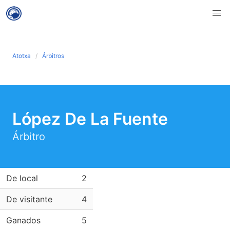
Atotxa
Árbitros
López De La Fuente
Árbitro
De local
2
De visitante
4
Ganados
5