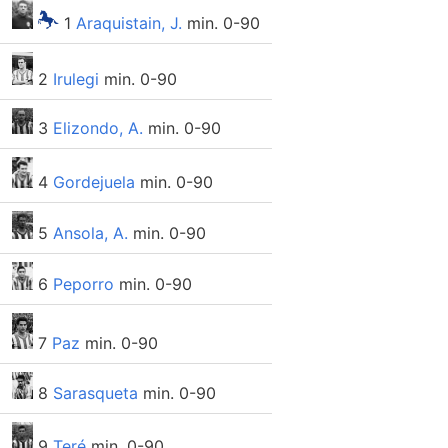
1
Araquistain, J.
min. 0-90
2
Irulegi
min. 0-90
3
Elizondo, A.
min. 0-90
4
Gordejuela
min. 0-90
5
Ansola, A.
min. 0-90
6
Peporro
min. 0-90
7
Paz
min. 0-90
8
Sarasqueta
min. 0-90
9
Teré
min. 0-90