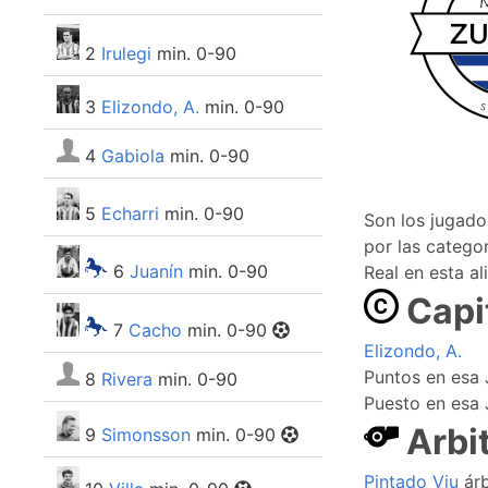
2
Irulegi
min. 0-90
3
Elizondo, A.
min. 0-90
4
Gabiola
min. 0-90
5
Echarri
min. 0-90
Son los jugad
por las categor
6
Juanín
min. 0-90
Real en esta al
Capi
7
Cacho
min. 0-90
Elizondo, A.
Puntos en esa 
8
Rivera
min. 0-90
Puesto en esa 
Arbi
9
Simonsson
min. 0-90
Pintado Viu
árb