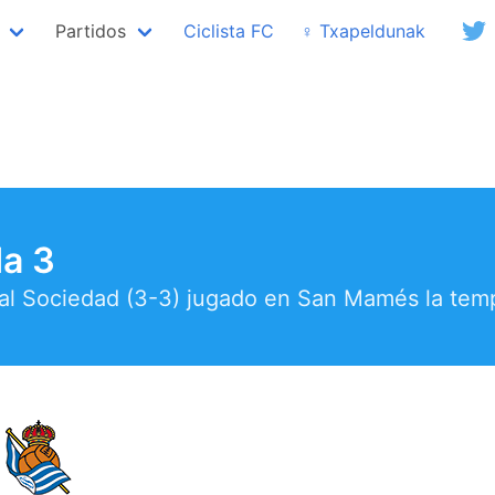
Partidos
Ciclista FC
♀ Txapeldunak
da 3
 Real Sociedad (3-3) jugado en San Mamés la te