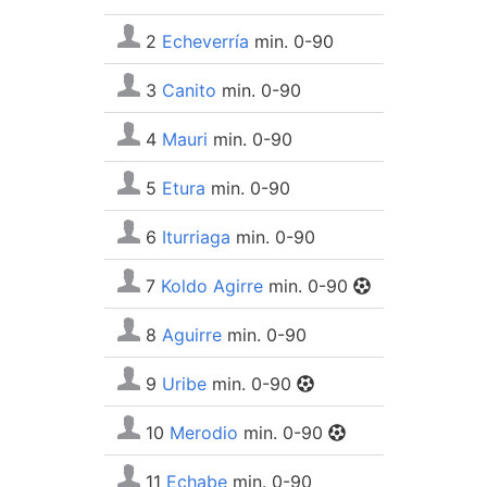
2
Echeverría
min. 0-90
3
Canito
min. 0-90
4
Mauri
min. 0-90
5
Etura
min. 0-90
6
Iturriaga
min. 0-90
7
Koldo Agirre
min. 0-90
8
Aguirre
min. 0-90
9
Uribe
min. 0-90
10
Merodio
min. 0-90
11
Echabe
min. 0-90