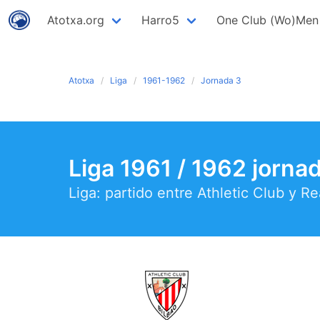
Atotxa.org
Harro5
One Club (Wo)Men
Atotxa
Liga
1961-1962
Jornada 3
Liga 1961 / 1962 jorna
Liga: partido entre Athletic Club y