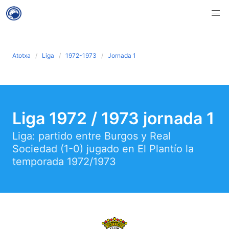
Atotxa
Liga
1972-1973
Jornada 1
Liga 1972 / 1973 jornada 1
Liga: partido entre Burgos y Real
Sociedad (1-0) jugado en El Plantío la
temporada 1972/1973