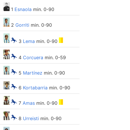
1
Esnaola
min. 0-90
2
Gorriti
min. 0-90
3
Lema
min. 0-90
4
Corcuera
min. 0-59
5
Martínez
min. 0-90
6
Kortabarria
min. 0-90
7
Amas
min. 0-90
8
Urreisti
min. 0-90