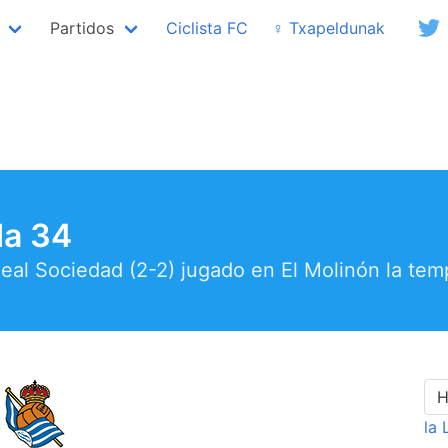
Partidos
Ciclista FC
♀ Txapeldunak
da 34
 Real Sociedad (2-2) jugado en El Molinón la te
H
la 