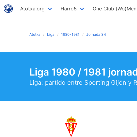
Atotxa.org
Harro5
One Club (Wo)Men
Atotxa
Liga
1980-1981
Jornada 34
Liga 1980 / 1981 jorna
Liga: partido entre Sporting Gijón y