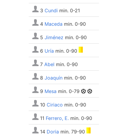
3
Cundi
min. 0-21
4
Maceda
min. 0-90
5
Jiménez
min. 0-90
6
Uría
min. 0-90
7
Abel
min. 0-90
8
Joaquín
min. 0-90
9
Mesa
min. 0-79
10
Ciriaco
min. 0-90
11
Ferrero, E.
min. 0-90
14
Doria
min. 79-90