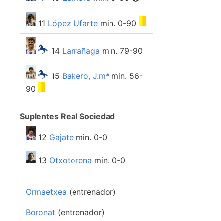
11
López Ufarte
min. 0-90
14
Larrañaga
min. 79-90
15
Bakero, J.mª
min. 56-
90
Suplentes Real Sociedad
12
Gajate
min. 0-0
13
Otxotorena
min. 0-0
o
Ormaetxea
(entrenador)
Boronat
(entrenador)