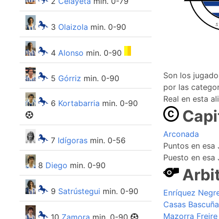
2
Celayeta
min. 0-79
3
Olaizola
min. 0-90
4
Alonso
min. 0-90
Son los jugad
5
Górriz
min. 0-90
por las categor
Real en esta al
6
Kortabarria
min. 0-90
Capi
Arconada
7
Idígoras
min. 0-56
Puntos en esa 
Puesto en esa 
8
Diego
min. 0-90
Arbi
9
Satrústegui
min. 0-90
Enríquez Negre
Casas Bascuñ
Mazorra Freire
10
Zamora
min. 0-90