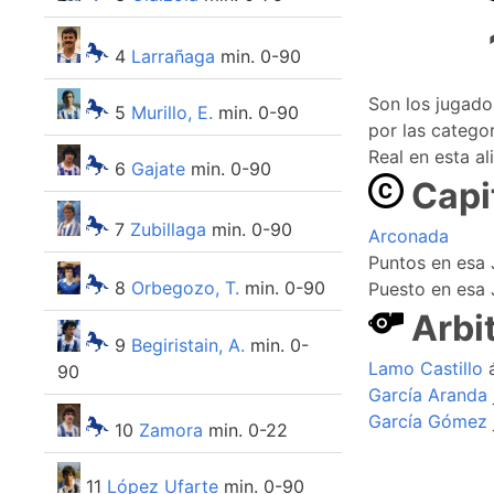
4
Larrañaga
min. 0-90
Son los jugad
5
Murillo, E.
min. 0-90
por las categor
Real en esta al
6
Gajate
min. 0-90
Capi
7
Zubillaga
min. 0-90
Arconada
Puntos en esa 
8
Orbegozo, T.
min. 0-90
Puesto en esa 
Arbi
9
Begiristain, A.
min. 0-
Lamo Castillo
á
90
García Aranda
García Gómez
10
Zamora
min. 0-22
11
López Ufarte
min. 0-90