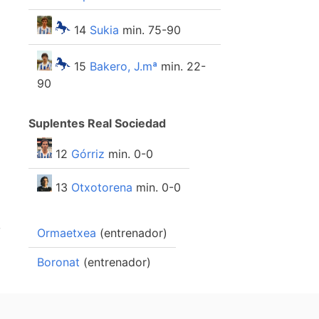
14
Sukia
min. 75-90
15
Bakero, J.mª
min. 22-
90
Suplentes Real Sociedad
12
Górriz
min. 0-0
13
Otxotorena
min. 0-0
o
Ormaetxea
(entrenador)
Boronat
(entrenador)