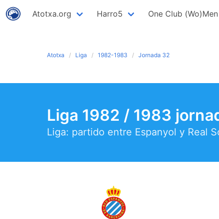
Atotxa.org
Harro5
One Club (Wo)Men
Atotxa
Liga
1982-1983
Jornada 32
Liga 1982 / 1983 jorna
Liga: partido entre Espanyol y Real 