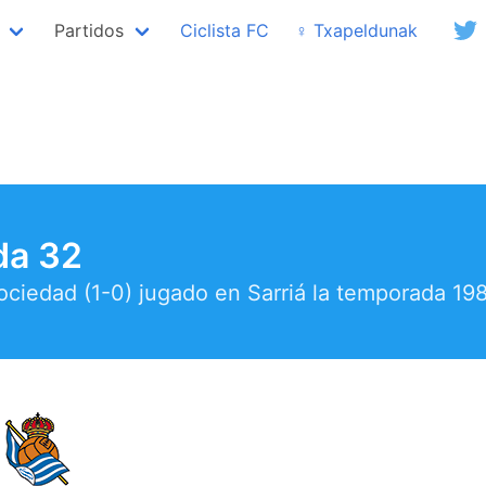
Partidos
Ciclista FC
♀ Txapeldunak
da 32
Sociedad (1-0) jugado en Sarriá la temporada 19