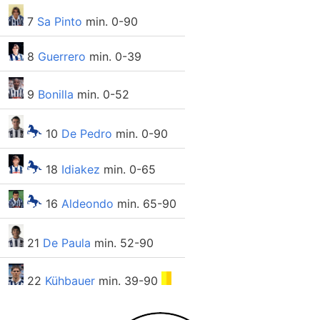
7
Sa Pinto
min. 0-90
8
Guerrero
min. 0-39
9
Bonilla
min. 0-52
10
De Pedro
min. 0-90
18
Idiakez
min. 0-65
16
Aldeondo
min. 65-90
21
De Paula
min. 52-90
22
Kühbauer
min. 39-90