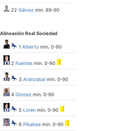
22
Gálvez
min. 89-90
Alineación Real Sociedad
1
Alberto
min. 0-90
2
Fuentes
min. 0-90
3
Aranzabal
min. 0-90
4
Gómez
min. 0-90
5
Loren
min. 0-90
6
Pikabea
min. 0-90