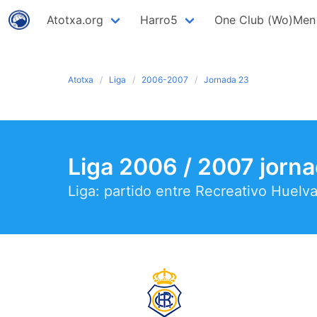
Atotxa.org
Harro5
One Club (Wo)Men
Atotxa
Liga
2006-2007
Jornada 23
Liga 2006 / 2007 jorn
Liga: partido entre Recreativo Huel