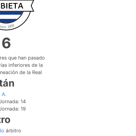
6
ores que han pasado
ías inferiores de la
ineación de la Real
tán
 A.
Jornada: 14
Jornada: 19
tro
lo
árbitro