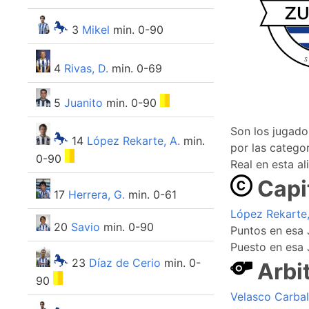
3
Mikel
min. 0-90
4
Rivas, D.
min. 0-69
5
Juanito
min. 0-90
Son los jugad
14
López Rekarte, A.
min.
por las categor
0-90
Real en esta al
Capi
17
Herrera, G.
min. 0-61
López Rekarte,
20
Savio
min. 0-90
Puntos en esa 
Puesto en esa 
23
Díaz de Cerio
min. 0-
Arbi
90
Velasco Carbal