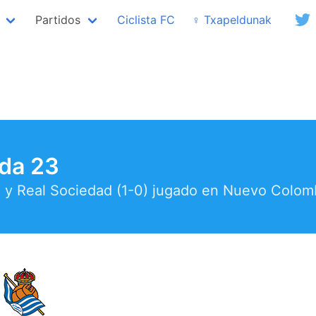
Partidos
Ciclista FC
♀ Txapeldunak
ada 23
va y Real Sociedad (1-0) jugado en Nuevo Colo