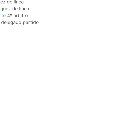
ez de línea
r
juez de línea
ete
4º árbitro
delegado partido