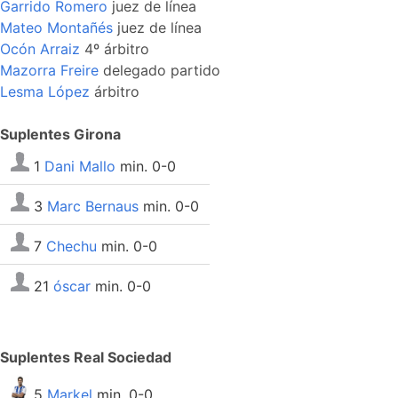
Garrido Romero
juez de línea
Mateo Montañés
juez de línea
Ocón Arraiz
4º árbitro
Mazorra Freire
delegado partido
Lesma López
árbitro
Suplentes Girona
1
Dani Mallo
min. 0-0
3
Marc Bernaus
min. 0-0
7
Chechu
min. 0-0
21
óscar
min. 0-0
Suplentes Real Sociedad
5
Markel
min. 0-0