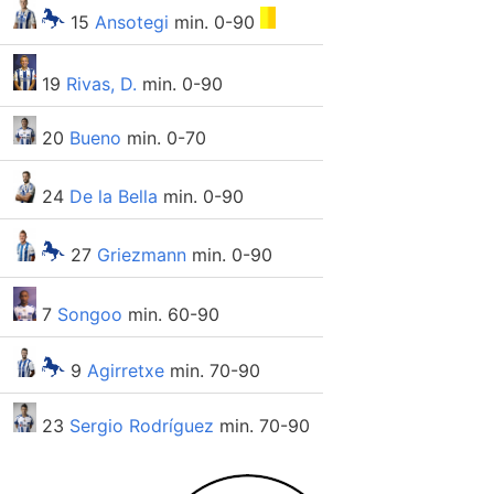
15
Ansotegi
min. 0-90
19
Rivas, D.
min. 0-90
20
Bueno
min. 0-70
24
De la Bella
min. 0-90
27
Griezmann
min. 0-90
7
Songoo
min. 60-90
9
Agirretxe
min. 70-90
23
Sergio Rodríguez
min. 70-90