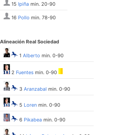
15
Ipiña
min. 20-90
16
Pollo
min. 78-90
Alineación Real Sociedad
1
Alberto
min. 0-90
2
Fuentes
min. 0-90
3
Aranzabal
min. 0-90
5
Loren
min. 0-90
6
Pikabea
min. 0-90