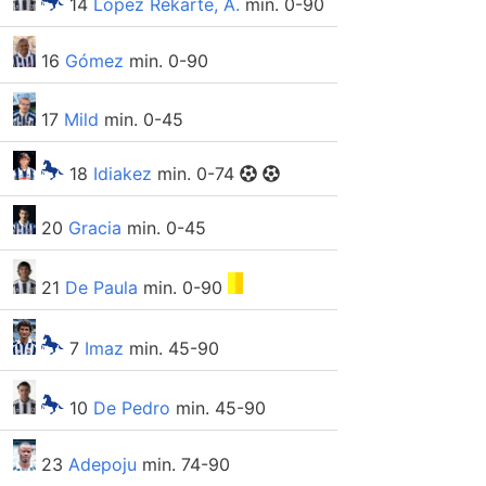
14
López Rekarte, A.
min. 0-90
16
Gómez
min. 0-90
17
Mild
min. 0-45
18
Idiakez
min. 0-74
20
Gracia
min. 0-45
21
De Paula
min. 0-90
7
Imaz
min. 45-90
10
De Pedro
min. 45-90
23
Adepoju
min. 74-90