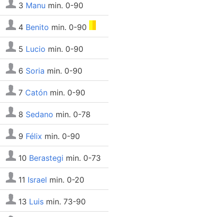
3
Manu
min. 0-90
4
Benito
min. 0-90
5
Lucio
min. 0-90
6
Soria
min. 0-90
7
Catón
min. 0-90
8
Sedano
min. 0-78
9
Félix
min. 0-90
10
Berastegi
min. 0-73
11
Israel
min. 0-20
13
Luis
min. 73-90