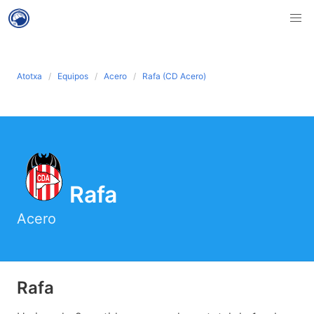
Atotxa
Equipos
Acero
Rafa (CD Acero)
Rafa
Acero
Rafa