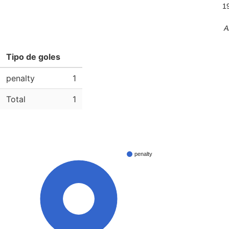
1
A
Tipo de goles
penalty
1
Total
1
penalty
100%