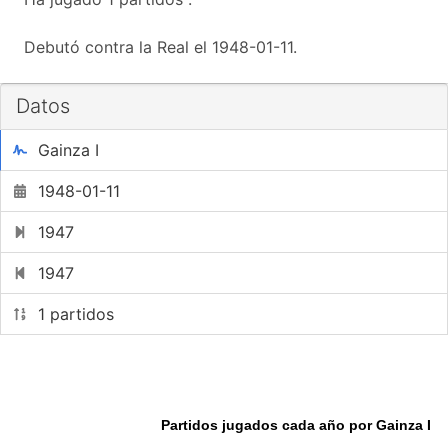
Debutó contra la Real el 1948-01-11.
Datos
Gainza I
1948-01-11
1947
1947
1 partidos
Partidos jugados cada año por Gainza I