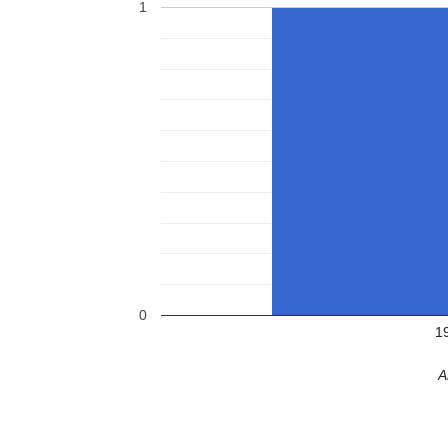
1
0
1
A