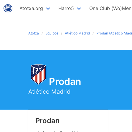
Atotxa.org
Harro5
One Club (Wo)Men
Atotxa
Equipos
Atlético Madrid
Prodan (Atlético Madr
Prodan
Atlético Madrid
Prodan