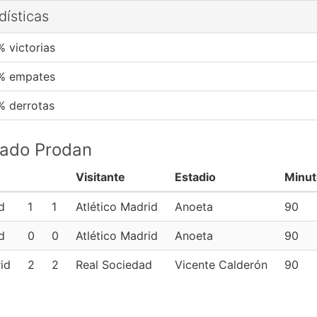
dísticas
% victorias
% empates
% derrotas
ipado Prodan
Visitante
Estadio
Minut
d
1
1
Atlético Madrid
Anoeta
90
d
0
0
Atlético Madrid
Anoeta
90
id
2
2
Real Sociedad
Vicente Calderón
90