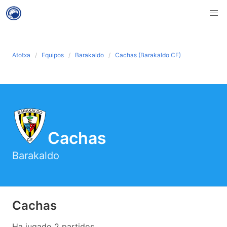
Atotxa
Equipos
Barakaldo
Cachas (Barakaldo CF)
Cachas
Barakaldo
Cachas
Ha jugado 2 partidos .