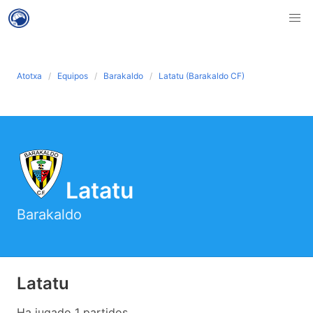
Atotxa
Equipos
Barakaldo
Latatu (Barakaldo CF)
Latatu
Barakaldo
Latatu
Ha jugado 1 partidos .