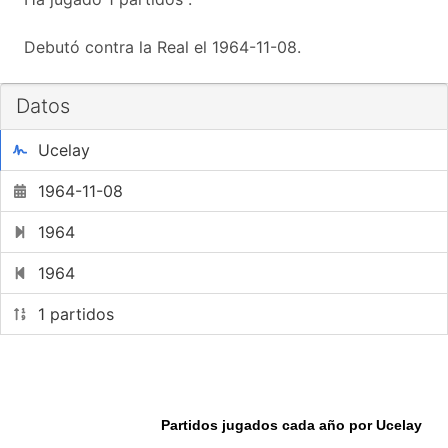
Debutó contra la Real el 1964-11-08.
Datos
Ucelay
1964-11-08
1964
1964
1 partidos
Partidos jugados cada año por Ucelay