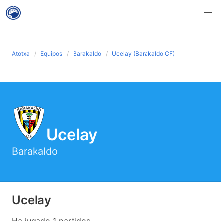
Atotxa
Equipos
Barakaldo
Ucelay (Barakaldo CF)
Ucelay
Barakaldo
Ucelay
Ha jugado 1 partidos .