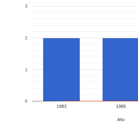
3
2
1
0
1983
1985
Año