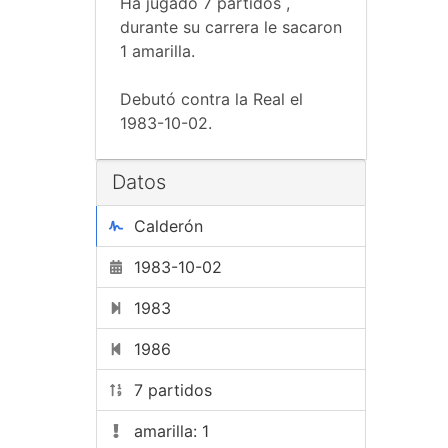
Ha jugado 7 partidos ,
durante su carrera le sacaron
1 amarilla.
Debutó contra la Real el
1983-10-02.
Datos
Calderón
1983-10-02
1983
1986
7 partidos
amarilla: 1