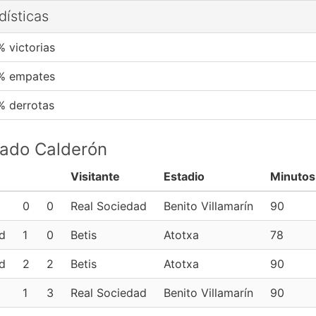
dísticas
% victorias
% empates
% derrotas
pado Calderón
Visitante
Estadio
Minutos
0
0
Real Sociedad
Benito Villamarín
90
d
1
0
Betis
Atotxa
78
d
2
2
Betis
Atotxa
90
1
3
Real Sociedad
Benito Villamarín
90