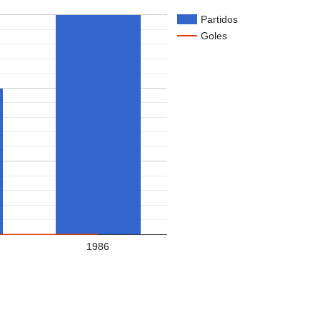
Partidos
Goles
1986