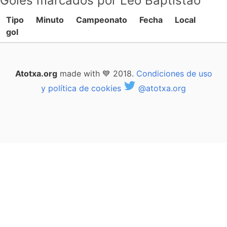
Goles marcados por Leo Baptistao
Tipo
Minuto
Campeonato
Fecha
Local
gol
Atotxa.org
made with 💙 2018.
Condiciones de uso
y política de cookies
@atotxa.org