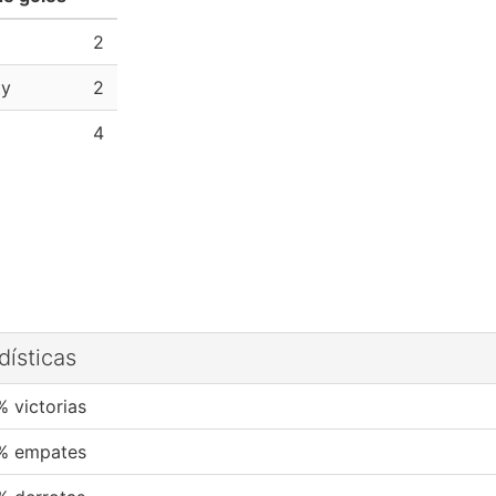
2
ty
2
4
dísticas
% victorias
% empates