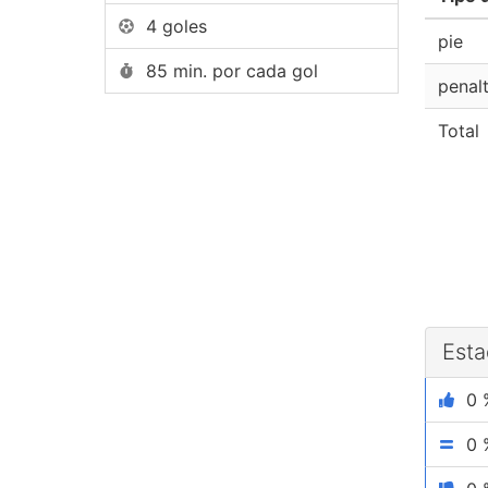
4 goles
pie
85 min. por cada gol
penal
Total
Esta
0 
0 