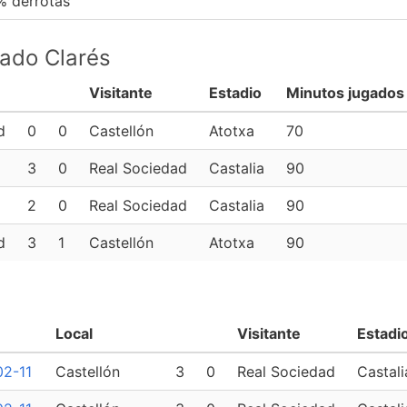
% derrotas
pado Clarés
Visitante
Estadio
Minutos jugados
d
0
0
Castellón
Atotxa
70
3
0
Real Sociedad
Castalia
90
2
0
Real Sociedad
Castalia
90
d
3
1
Castellón
Atotxa
90
Local
Visitante
Estadi
02-11
Castellón
3
0
Real Sociedad
Castali