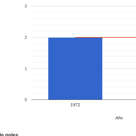
3
2
1
0
1972
Año
de goles