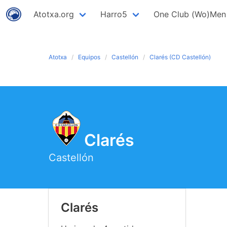
Atotxa.org
Harro5
One Club (Wo)Men
Atotxa
Equipos
Castellón
Clarés (CD Castellón)
Clarés
Castellón
Clarés