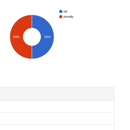
pie
penalty
50%
50%