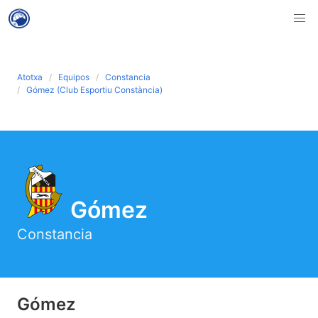
Atotxa
Equipos
Constancia
Gómez (Club Esportiu Constància)
Gómez
Constancia
Gómez