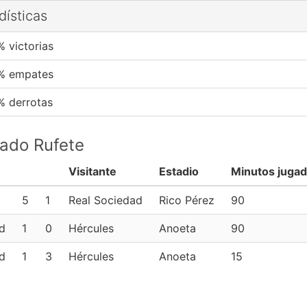
dísticas
% victorias
% empates
% derrotas
pado Rufete
Visitante
Estadio
Minutos juga
5
1
Real Sociedad
Rico Pérez
90
d
1
0
Hércules
Anoeta
90
d
1
3
Hércules
Anoeta
15