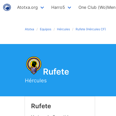
Atotxa.org
Harro5
One Club (Wo)Men
Atotxa
Equipos
Hércules
Rufete (Hércules CF)
Rufete
Hércules
Rufete