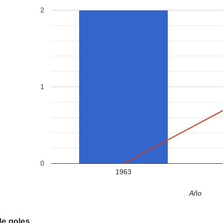
2
1
0
1963
Año
de goles