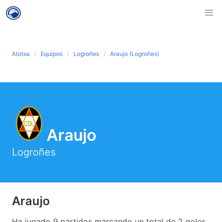
Atotxa
Equipos
Logroñes
Araujo (Logroñes)
Araujo
Logroñes
Araujo
Ha jugado 9 partidos marcando un total de 2 goles.