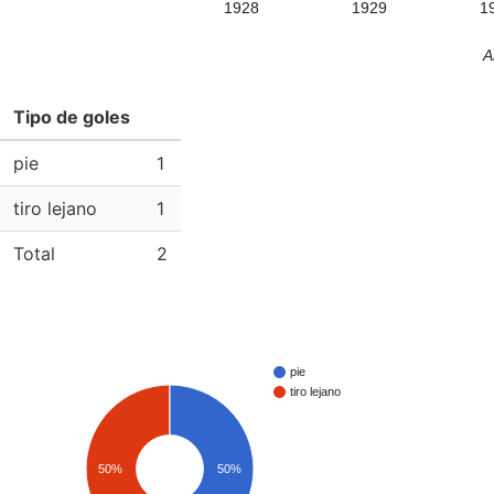
1928
1929
1
A
Tipo de goles
pie
1
tiro lejano
1
Total
2
pie
tiro lejano
50%
50%