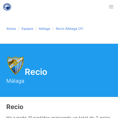
Atotxa
Equipos
Málaga
Recio (Málaga CF)
Recio
Málaga
Recio
Ha jugado 11 partidos marcando un total de 2 goles,