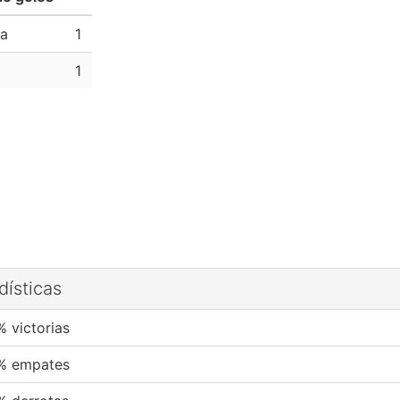
a
1
1
dísticas
% victorias
% empates