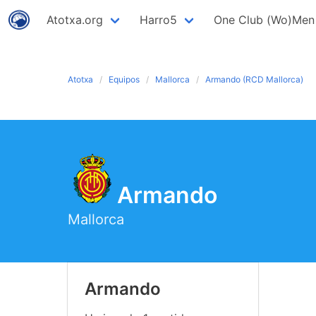
Atotxa.org
Harro5
One Club (Wo)Men
Atotxa
Equipos
Mallorca
Armando (RCD Mallorca)
Armando
Mallorca
Armando