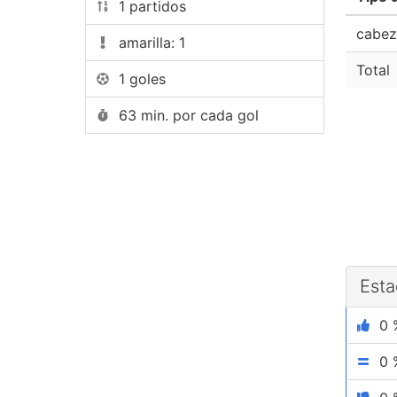
1 partidos
cabez
amarilla: 1
Total
1 goles
63 min. por cada gol
Esta
0 
0 