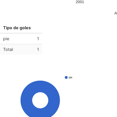
2001
A
Tipo de goles
pie
1
Total
1
pie
100%