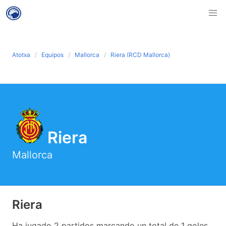
Atotxa
Equipos
Mallorca
Riera (RCD Mallorca)
Riera
Mallorca
Riera
Ha jugado 2 partidos marcando un total de 1 goles.