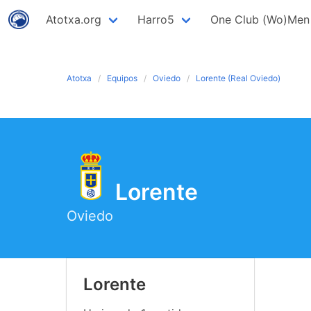
Atotxa.org
Harro5
One Club (Wo)Men
Atotxa
Equipos
Oviedo
Lorente (Real Oviedo)
Lorente
Oviedo
Lorente