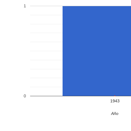
1
0
1943
Año