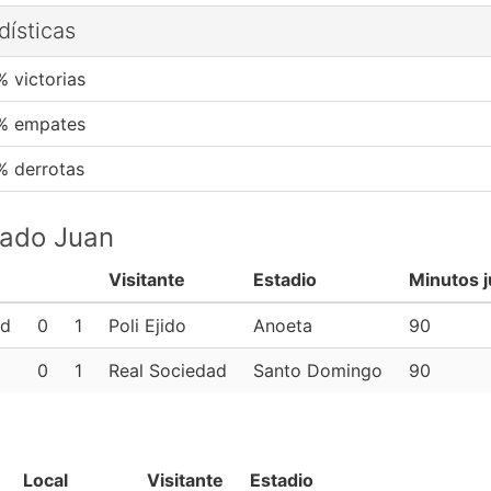
dísticas
% victorias
% empates
% derrotas
pado Juan
Visitante
Estadio
Minutos 
ad
0
1
Poli Ejido
Anoeta
90
0
1
Real Sociedad
Santo Domingo
90
Local
Visitante
Estadio