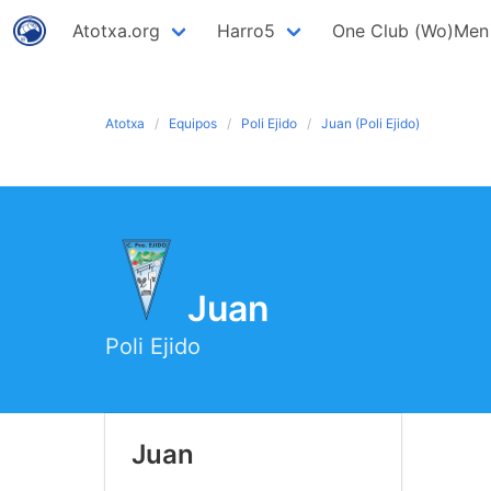
Atotxa.org
Harro5
One Club (Wo)Men
Atotxa
Equipos
Poli Ejido
Juan (Poli Ejido)
Juan
Poli Ejido
Juan