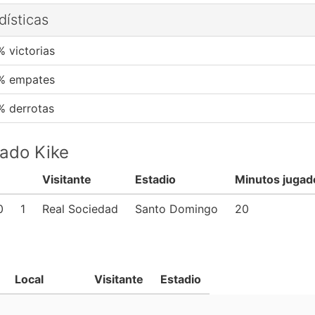
dísticas
% victorias
% empates
% derrotas
pado Kike
Visitante
Estadio
Minutos jugad
0
1
Real Sociedad
Santo Domingo
20
Local
Visitante
Estadio