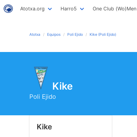
Atotxa.org
Harro5
One Club (Wo)Men
Atotxa
Equipos
Poli Ejido
Kike (Poli Ejido)
Kike
Poli Ejido
Kike