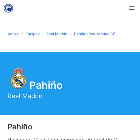
Atotxa
Equipos
Real Madrid
Pahiño (Real Madrid CF)
Pahiño
Real Madrid
Pahiño
Ha jugado 11 partidos marcando un total de 11