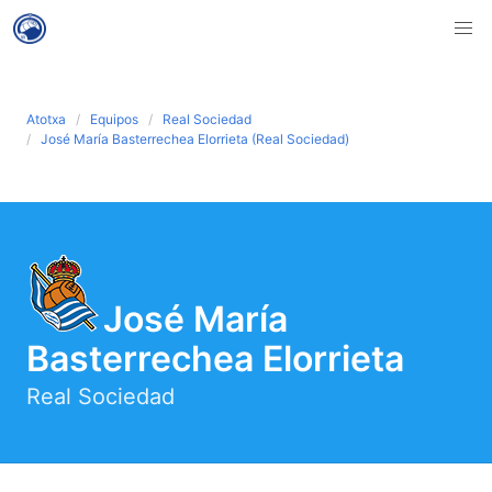
Atotxa
Equipos
Real Sociedad
José María Basterrechea Elorrieta (Real Sociedad)
José María
Basterrechea Elorrieta
Real Sociedad