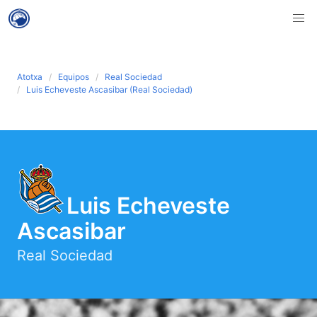
Atotxa
Equipos
Real Sociedad
Luis Echeveste Ascasibar (Real Sociedad)
Luis Echeveste
Ascasibar
Real Sociedad