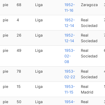
pie
68
Liga
1952-
Zaragoza
11-16
pie
4
Liga
1952-
Real
12-14
Sociedad
pie
26
Liga
1952-
Real
12-14
Sociedad
pie
49
Liga
1953-
Real
02-
Sociedad
08
pie
78
Liga
1953-
Real
02-22
Sociedad
pie
15
Liga
1953-
Real
11-15
Madrid
pie
50
Liga
1954-
Real