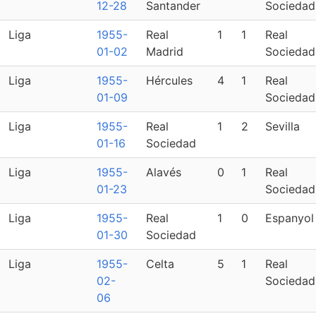
12-28
Santander
Sociedad
Liga
1955-
Real
1
1
Real
01-02
Madrid
Sociedad
Liga
1955-
Hércules
4
1
Real
01-09
Sociedad
Liga
1955-
Real
1
2
Sevilla
01-16
Sociedad
Liga
1955-
Alavés
0
1
Real
01-23
Sociedad
Liga
1955-
Real
1
0
Espanyol
01-30
Sociedad
Liga
1955-
Celta
5
1
Real
02-
Sociedad
06