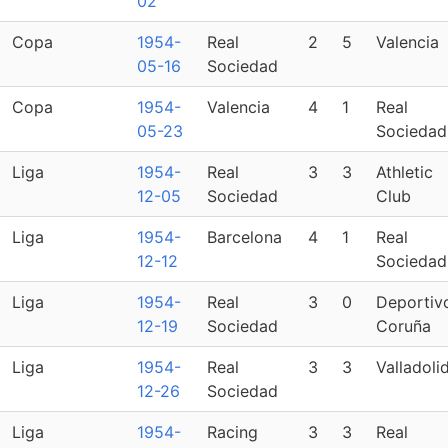
02
Copa
1954-
Real
2
5
Valencia
05-16
Sociedad
Copa
1954-
Valencia
4
1
Real
05-23
Sociedad
Liga
1954-
Real
3
3
Athletic
12-05
Sociedad
Club
Liga
1954-
Barcelona
4
1
Real
12-12
Sociedad
Liga
1954-
Real
3
0
Deportiv
12-19
Sociedad
Coruña
Liga
1954-
Real
3
3
Valladoli
12-26
Sociedad
Liga
1954-
Racing
3
3
Real