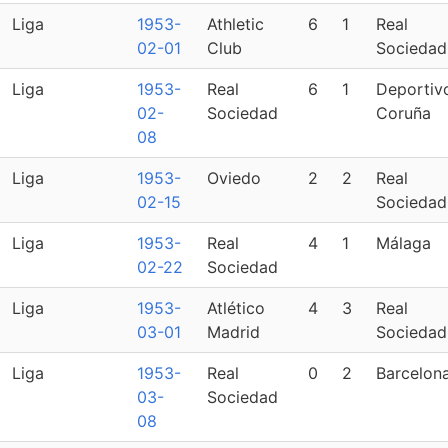
Liga
1953-
Athletic
6
1
Real
02-01
Club
Sociedad
Liga
1953-
Real
6
1
Deportiv
02-
Sociedad
Coruña
08
Liga
1953-
Oviedo
2
2
Real
02-15
Sociedad
Liga
1953-
Real
4
1
Málaga
02-22
Sociedad
Liga
1953-
Atlético
4
3
Real
03-01
Madrid
Sociedad
Liga
1953-
Real
0
2
Barcelon
03-
Sociedad
08