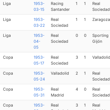
Liga
1953-
Racing
1
1
Real
03-15
Santander
Sociedad
Liga
1953-
Real
1
1
Zaragoza
03-22
Sociedad
Liga
1953-
Real
0
0
Sporting
04-
Sociedad
Gijón
05
Copa
1953-
Real
3
1
Valladoli
05-17
Sociedad
Copa
1953-
Valladolid
2
1
Real
05-24
Sociedad
Copa
1953-
Real
4
0
Real
05-31
Madrid
Sociedad
Copa
1953-
Real
3
1
Real