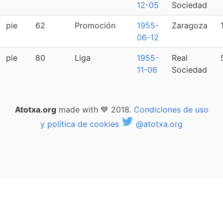
12-05
Sociedad
pie
62
Promoción
1955-
Zaragoza
06-12
pie
80
Liga
1955-
Real
11-06
Sociedad
Atotxa.org
made with 💙 2018.
Condiciones de uso
y política de cookies
@atotxa.org