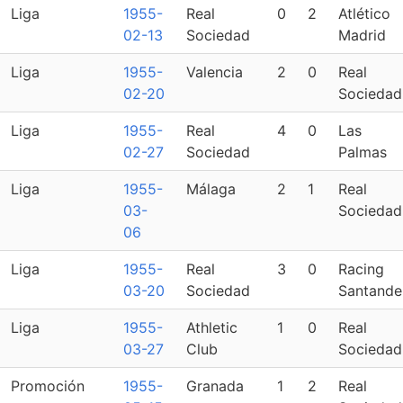
Liga
1955-
Real
0
2
Atlético
02-13
Sociedad
Madrid
Liga
1955-
Valencia
2
0
Real
02-20
Sociedad
Liga
1955-
Real
4
0
Las
02-27
Sociedad
Palmas
Liga
1955-
Málaga
2
1
Real
03-
Sociedad
06
Liga
1955-
Real
3
0
Racing
03-20
Sociedad
Santande
Liga
1955-
Athletic
1
0
Real
03-27
Club
Sociedad
Promoción
1955-
Granada
1
2
Real