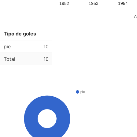
1952
1953
1954
A
Tipo de goles
pie
10
Total
10
pie
100%