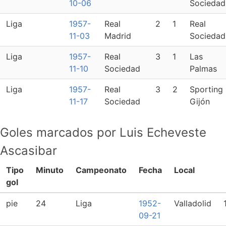
10-06
Sociedad
Liga
1957-
Real
2
1
Real
11-03
Madrid
Sociedad
Liga
1957-
Real
3
1
Las
11-10
Sociedad
Palmas
Liga
1957-
Real
3
2
Sporting
11-17
Sociedad
Gijón
Goles marcados por Luis Echeveste
Ascasibar
Tipo
Minuto
Campeonato
Fecha
Local
gol
pie
24
Liga
1952-
Valladolid
09-21