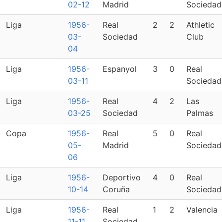
02-12
Madrid
Sociedad
Liga
1956-
Real
2
2
Athletic
03-
Sociedad
Club
04
Liga
1956-
Espanyol
3
0
Real
03-11
Sociedad
Liga
1956-
Real
4
2
Las
03-25
Sociedad
Palmas
Copa
1956-
Real
5
0
Real
05-
Madrid
Sociedad
06
Liga
1956-
Deportivo
4
0
Real
10-14
Coruña
Sociedad
Liga
1956-
Real
1
2
Valencia
11-11
Sociedad