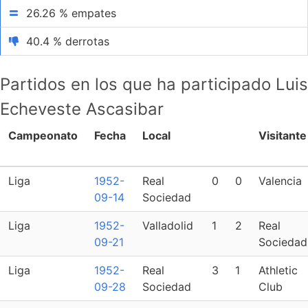
26.26 % empates
40.4 % derrotas
Partidos en los que ha participado Luis
Echeveste Ascasibar
Campeonato
Fecha
Local
Visitante
Liga
1952-
Real
0
0
Valencia
09-14
Sociedad
Liga
1952-
Valladolid
1
2
Real
09-21
Sociedad
Liga
1952-
Real
3
1
Athletic
09-28
Sociedad
Club