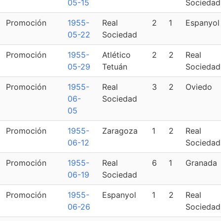
05-15
Sociedad
Promoción
1955-
Real
2
1
Espanyol
05-22
Sociedad
Promoción
1955-
Atlético
2
2
Real
05-29
Tetuán
Sociedad
Promoción
1955-
Real
3
2
Oviedo
06-
Sociedad
05
Promoción
1955-
Zaragoza
1
2
Real
06-12
Sociedad
Promoción
1955-
Real
6
1
Granada
06-19
Sociedad
Promoción
1955-
Espanyol
1
2
Real
06-26
Sociedad