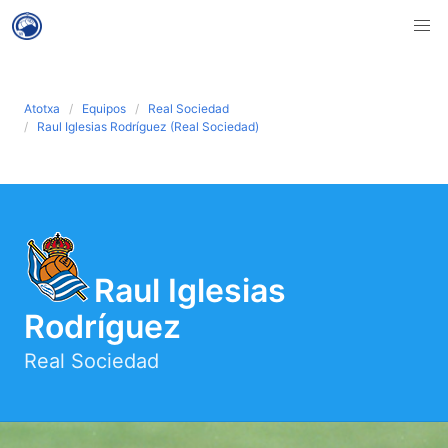
Atotxa
Equipos
Real Sociedad
Raul Iglesias Rodríguez (Real Sociedad)
Raul Iglesias
Rodríguez
Real Sociedad