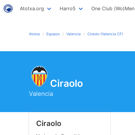
Atotxa.org
Harro5
One Club (Wo)Men
Atotxa
Equipos
Valencia
Ciraolo (Valencia CF)
Ciraolo
Valencia
Ciraolo