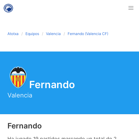
Atotxa
Equipos
Valencia
Fernando (Valencia CF)
Fernando
Valencia
Fernando
Ha jugado 19 partidos marcando un total de 2