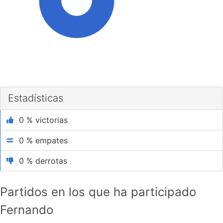
100%
Estadísticas
0 % victorias
0 % empates
0 % derrotas
Partidos en los que ha participado
Fernando