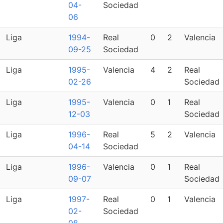
04-
Sociedad
06
Liga
1994-
Real
0
2
Valencia
09-25
Sociedad
Liga
1995-
Valencia
4
2
Real
02-26
Sociedad
Liga
1995-
Valencia
0
1
Real
12-03
Sociedad
Liga
1996-
Real
5
2
Valencia
04-14
Sociedad
Liga
1996-
Valencia
0
1
Real
09-07
Sociedad
Liga
1997-
Real
0
1
Valencia
02-
Sociedad