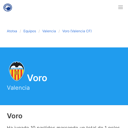
Atotxa
Equipos
Valencia
Voro (Valencia CF)
Voro
Valencia
Voro
Ha jugado 10 partidos marcando un total de 1 goles.