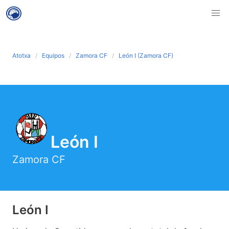
Atotxa
Equipos
Zamora CF
León I (Zamora CF)
León I
Zamora CF
León I