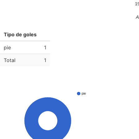
1
A
Tipo de goles
pie
1
Total
1
pie
100%