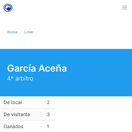
Atotxa
Linier
García Aceña
4º árbitro
De local
2
De visitante
3
Ganados
1