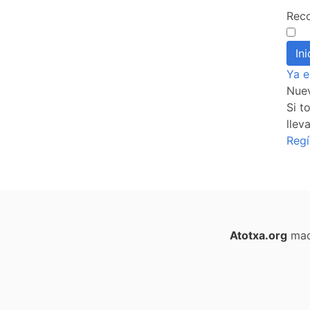
Rec
Ya e
Nue
Si t
llev
Regí
Atotxa.org
mad