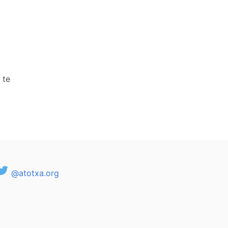
 te
@atotxa.org