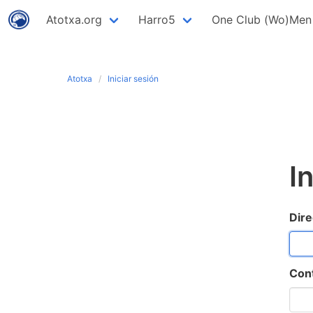
Atotxa.org
Harro5
One Club (Wo)Men
Atotxa
Iniciar sesión
I
Dire
Con