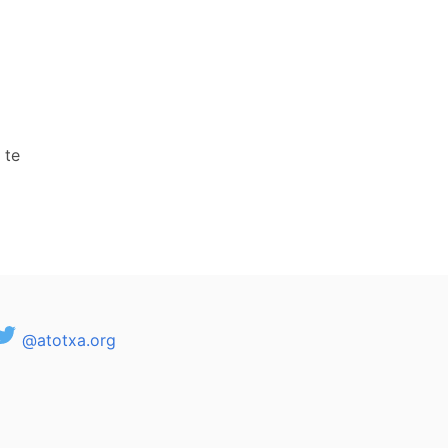
 te
@atotxa.org