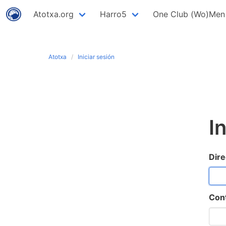
Atotxa.org
Harro5
One Club (Wo)Men
Atotxa
Iniciar sesión
I
Dire
Con