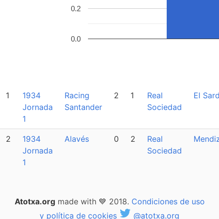
0.2
0.0
1
1934
Racing
2
1
Real
El Sar
Jornada
Santander
Sociedad
1
2
1934
Alavés
0
2
Real
Mendi
Jornada
Sociedad
1
Atotxa.org
made with 💙 2018.
Condiciones de uso
y política de cookies
@atotxa.org