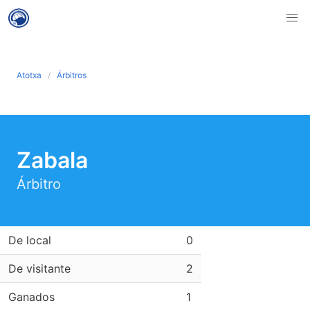
Atotxa
Árbitros
Zabala
Árbitro
De local
0
De visitante
2
Ganados
1