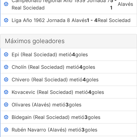
Campeonato regional Año 1939 Jornada 7
5 -
Alavés
Real Sociedad
1
Liga Año 1962 Jornada 8 Alavés
1 - 4
Real Sociedad
Máximos goleadores
Epi (Real Sociedad) metió
4
goles
Cholín (Real Sociedad) metió
4
goles
Chivero (Real Sociedad) metió
4
goles
Kovacevic (Real Sociedad) metió
4
goles
Olivares (Alavés) metió
3
goles
Bidegain (Real Sociedad) metió
3
goles
Rubén Navarro (Alavés) metió
3
goles