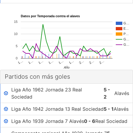
Datos por Temporada contra el alaves
15
G…
E…
10
P…
G…
G…
5
0
2…
1…
1…
1…
1…
2…
1…
2…
1…
Año
Partidos con más goles
Liga Año 1962 Jornada 23 Real
5 -
Alavés
Sociedad
2
Liga Año 1942 Jornada 13 Real Sociedad
5 - 1
Alavés
Liga Año 1939 Jornada 7 Alavés
0 - 6
Real Sociedad