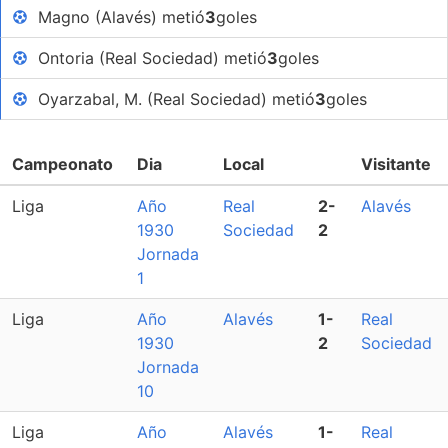
Magno (Alavés) metió
3
goles
Ontoria (Real Sociedad) metió
3
goles
Oyarzabal, M. (Real Sociedad) metió
3
goles
Campeonato
Dia
Local
Visitante
Liga
Año
Real
2-
Alavés
1930
Sociedad
2
Jornada
1
Liga
Año
Alavés
1-
Real
1930
2
Sociedad
Jornada
10
Liga
Año
Alavés
1-
Real