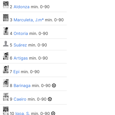
2
Aldonza
min. 0-90
3
Marculeta, J.mª
min. 0-90
4
Ontoria
min. 0-90
5
Suárez
min. 0-90
6
Artigas
min. 0-90
7
Epi
min. 0-90
8
Barinaga
min. 0-90
9
Caeiro
min. 0-90
10
Igoa, S.
min. 0-90