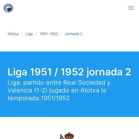
Atotxa
Liga
1951-1952
Jornada 2
Liga 1951 / 1952 jornada 2
Liga: partido entre Real Sociedad y
Valencia (1-2) jugado en Atotxa la
temporada 1951/1952