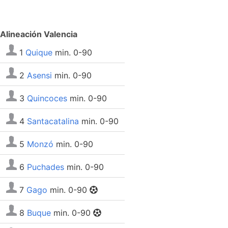
Alineación Valencia
1
Quique
min. 0-90
2
Asensi
min. 0-90
3
Quincoces
min. 0-90
4
Santacatalina
min. 0-90
5
Monzó
min. 0-90
6
Puchades
min. 0-90
7
Gago
min. 0-90
8
Buque
min. 0-90