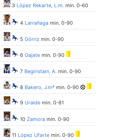
3
López Rekarte, L.m.
min. 0-60
4
Larrañaga
min. 0-90
5
Górriz
min. 0-90
6
Gajate
min. 0-90
7
Begiristain, A.
min. 0-90
8
Bakero, J.mª
min. 0-90
9
Uralde
min. 0-81
10
Zamora
min. 0-90
11
López Ufarte
min. 0-90