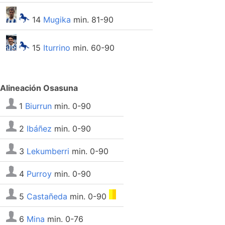
14
Mugika
min. 81-90
15
Iturrino
min. 60-90
Alineación Osasuna
1
Biurrun
min. 0-90
2
Ibáñez
min. 0-90
3
Lekumberri
min. 0-90
4
Purroy
min. 0-90
5
Castañeda
min. 0-90
6
Mina
min. 0-76