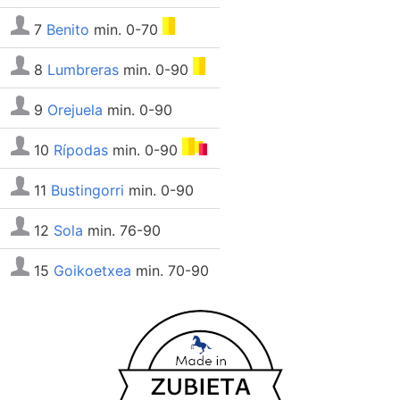
7
Benito
min. 0-70
8
Lumbreras
min. 0-90
9
Orejuela
min. 0-90
10
Rípodas
min. 0-90
11
Bustingorri
min. 0-90
12
Sola
min. 76-90
15
Goikoetxea
min. 70-90