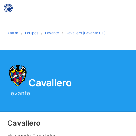
Atotxa
Equipos
Levante
Cavallero (Levante UD)
Cavallero
Levante
Cavallero
Ha jugado 0 partidos .