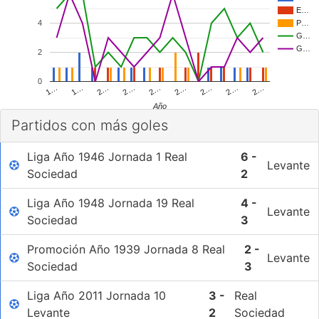
E…
4
P…
G…
G…
2
0
1…
2…
2…
2…
2…
2…
2…
2…
1…
Año
Partidos con más goles
Liga Año 1946 Jornada 1 Real
6 -
Levante
Sociedad
2
Liga Año 1948 Jornada 19 Real
4 -
Levante
Sociedad
3
Promoción Año 1939 Jornada 8 Real
2 -
Levante
Sociedad
3
Liga Año 2011 Jornada 10
3 -
Real
Levante
2
Sociedad