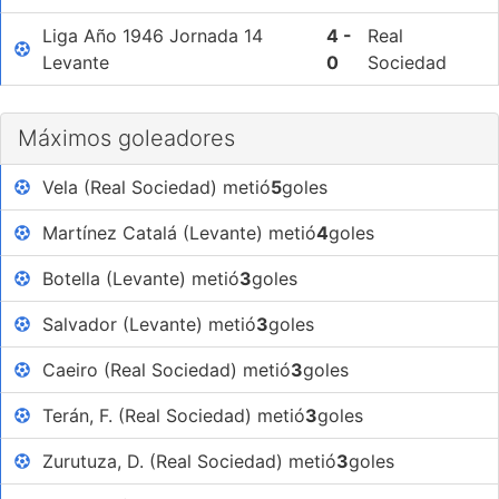
Liga Año 1946 Jornada 14
4 -
Real
Levante
0
Sociedad
Máximos goleadores
Vela (Real Sociedad) metió
5
goles
Martínez Catalá (Levante) metió
4
goles
Botella (Levante) metió
3
goles
Salvador (Levante) metió
3
goles
Caeiro (Real Sociedad) metió
3
goles
Terán, F. (Real Sociedad) metió
3
goles
Zurutuza, D. (Real Sociedad) metió
3
goles