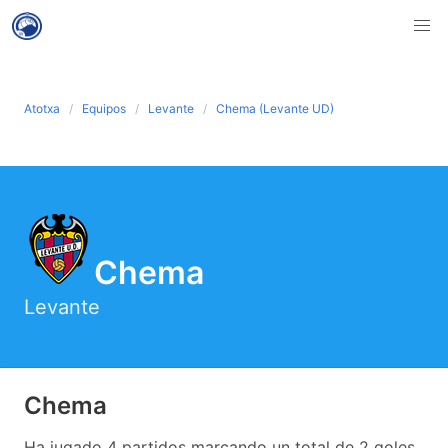
Atotxa
Equipos
Levante
Chema (Levante UD)
Chema
Levante
Chema
Ha jugado 4 partidos marcando un total de 2 goles,