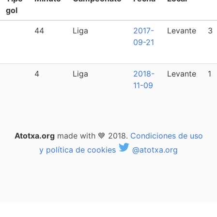
gol
44
Liga
2017-
Levante
3
09-21
4
Liga
2018-
Levante
1
11-09
Atotxa.org
made with 💙 2018.
Condiciones de uso
y política de cookies
@atotxa.org