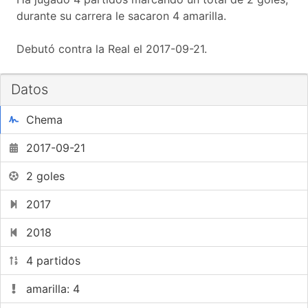
durante su carrera le sacaron 4 amarilla.
Debutó contra la Real el 2017-09-21.
Datos
Chema
2017-09-21
2 goles
2017
2018
4 partidos
amarilla: 4