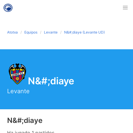
Atotxa
Equipos
Levante
N&#;diaye (Levante UD)
N&#;diaye
Levante
N&#;diaye
Ha jugado 1 partidos .