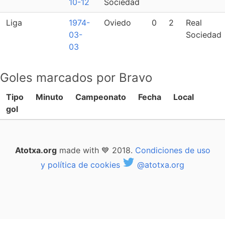
10-12
Sociedad
Liga
1974-
Oviedo
0
2
Real
03-
Sociedad
03
Goles marcados por Bravo
Tipo
Minuto
Campeonato
Fecha
Local
gol
Atotxa.org
made with 💙 2018.
Condiciones de uso
y política de cookies
@atotxa.org