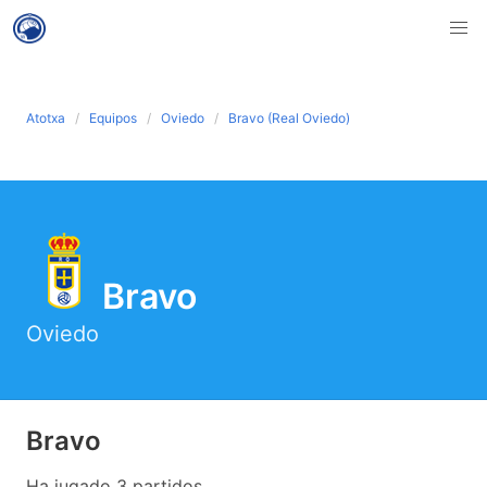
Atotxa
Equipos
Oviedo
Bravo (Real Oviedo)
Bravo
Oviedo
Bravo
Ha jugado 3 partidos .