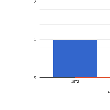
2
1
0
1972
A